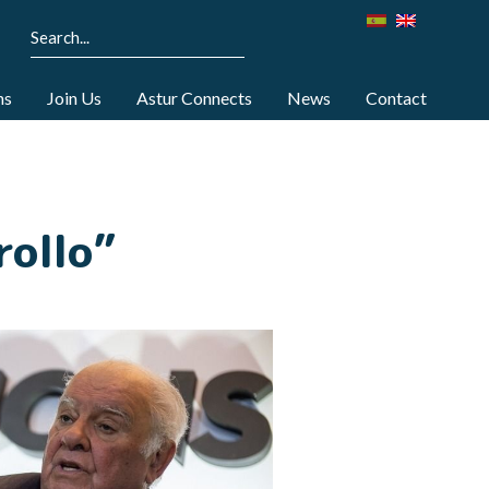
ns
Join Us
Astur Connects
News
Contact
rollo”