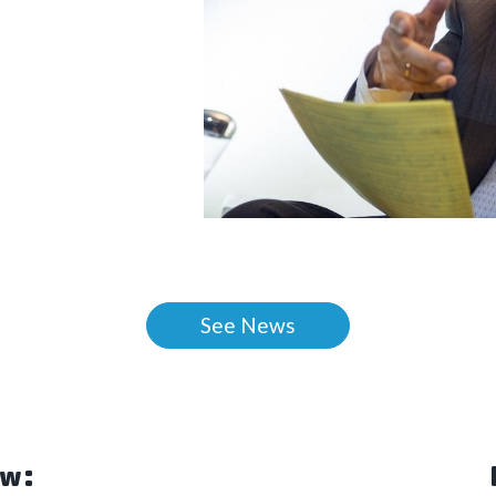
See News
ew: