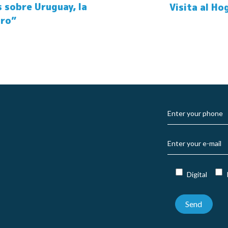
s sobre Uruguay, la
Visita al Ho
uro”
Digital