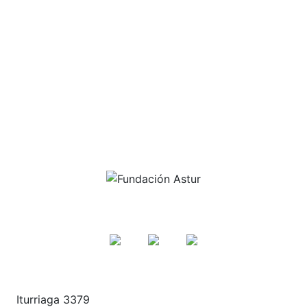
Publicaciones
Sumate al Equipo
Noticias
Astur Conecta
Contacto
Seguinos aquí
Iturriaga 3379